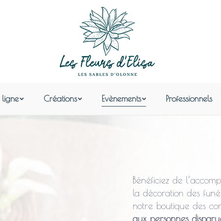
ligne
Créations
Evènements
Professionnels
Bénéficiez de l’acco
la décoration des funé
notre boutique des co
aux personnes disparu