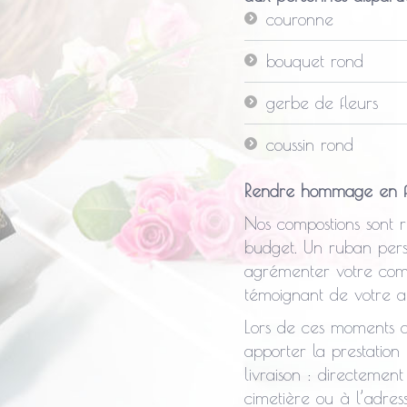
couronne
bouquet rond
gerbe de fleurs
coussin rond
Rendre hommage en f
Nos compostions sont r
budget. Un ruban pers
agrémenter votre comp
témoignant de votre af
Lors de ces moments di
apporter la prestation
livraison : directement
cimetière ou à l’adres